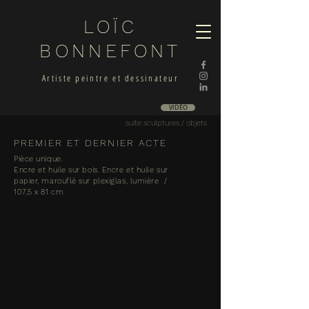
LOÏC
BONNEFONT
Artiste peintre et dessinateur
VIDÉO
suite sculptures / objets
PREMIER ET DERNIER ACTE
Pièce unique.
Encre et huile sur bois.
Encre et huile sur
papier, marouflé sur plexiglas, lumière /
107,5 x 81 cm