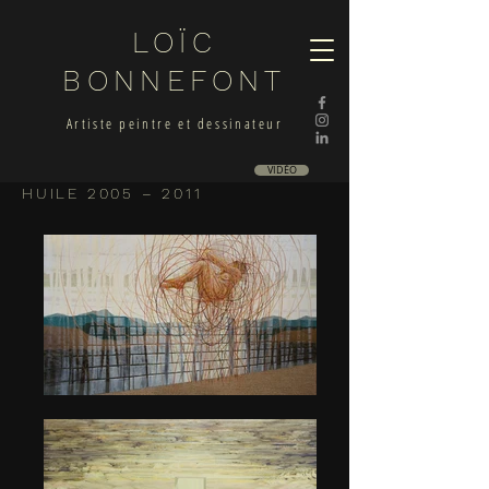
LOÏC
BONNEFONT
Artiste peintre et dessinateur
VIDÉO
HUILE 2005 – 2011