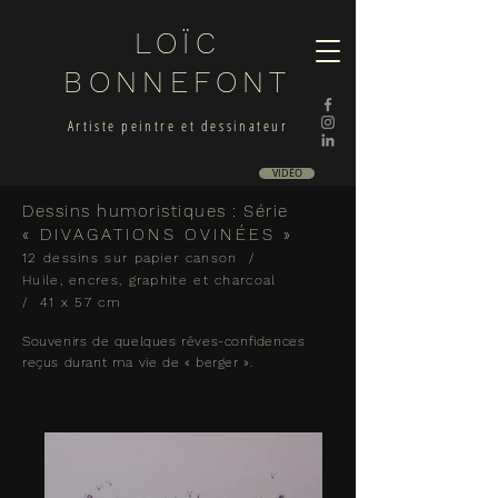
LOÏC
BONNEFONT
Artiste peintre et dessinateur
VIDÉO
Dessins humoristiques : Série
« DIVAGATIONS OVINÉES »
12 dessins sur papier canson /
Huile, encres, graphite et charcoal
/ 41 x 57 cm
Souvenirs de quelques rêves-confidences
reçus durant ma vie de « berger ».